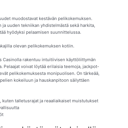
isuudet muodostavat kestävän pelikokemuksen.
n ja uuden tekniikan yhdistelmästä sekä harkita,
ttää hyödyksi pelaamisen suunnittelussa.
akajilla olevan pelikokemuksen kotiin.
asinolla rakentuu intuitiivisen käyttöliittymän
 Pelaajat voivat löytää erilaisia teemoja, jackpot-
kevät pelikokemuksesta monipuolisen. On tärkeää,
: pelien kokeiluun ja hauskanpitoon säilyttäen
 kuten talletusrajat ja reaaliaikaiset muistutukset
allisuutta
öt