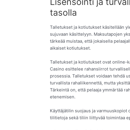
Lisensointi ja turva
tasolla
Talletukset ja kotiutukset käsitellään yl
sujuvaan käsittelyyn. Maksutapojen yks
tärkeää muistaa, että jokaisella pelaaja
aikaiset kotiutukset.
Talletukset ja kotiutukset ovat online
Casino esittelee rahansiirrot turvallise
prosessia. Talletukset voidaan tehdä use
turvallista rahaliikennettä, mutta yksitt
Tärkeintä on, että pelaaja ymmärtää rah
etenemisen.
Käyttäjätilin suojaus ja varmuuskopiot 
tilitietoja sekä tiliin liittyvää toiminta