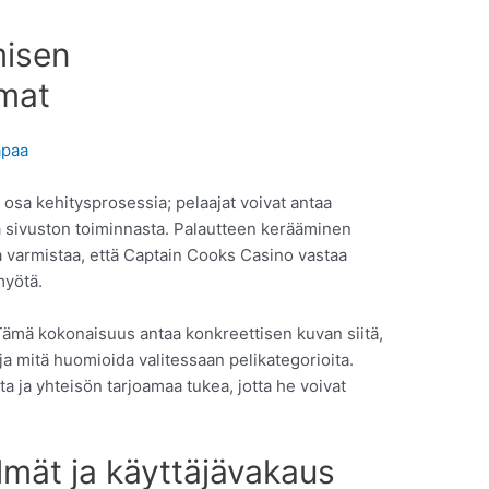
misen
lmat
apaa
osa kehitysprosessia; pelaajat voivat antaa
ekä sivuston toiminnasta. Palautteen kerääminen
 varmistaa, että Captain Cooks Casino vastaa
myötä.
Tämä kokonaisuus antaa konkreettisen kuvan siitä,
ja mitä huomioida valitessaan pelikategorioita.
a ja yhteisön tarjoamaa tukea, jotta he voivat
lmät ja käyttäjävakaus