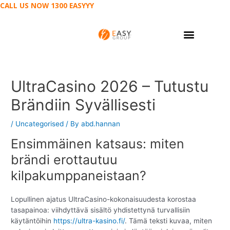
CALL US NOW 1300 EASYYY
UltraCasino 2026 – Tutustu
Brändiin Syvällisesti
/
Uncategorised
/ By
abd.hannan
Ensimmäinen katsaus: miten
brändi erottautuu
kilpakumppaneistaan?
Lopullinen ajatus UltraCasino-kokonaisuudesta korostaa
tasapainoa: viihdyttävä sisältö yhdistettynä turvallisiin
käytäntöihin
https://ultra-kasino.fi/
. Tämä teksti kuvaa, miten