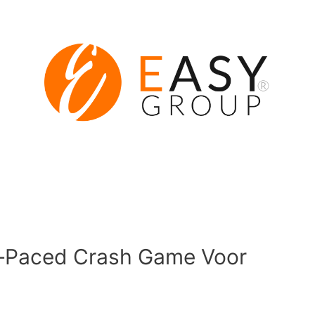
l‑Paced Crash Game Voor