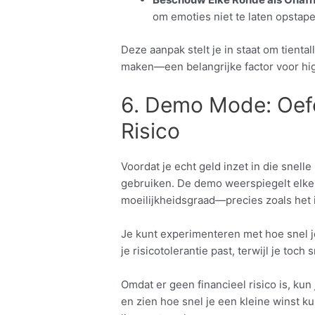
om emoties niet te laten opstape
Deze aanpak stelt je in staat om tienta
maken—een belangrijke factor voor high
6. Demo Mode: Oefe
Risico
Voordat je echt geld inzet in die snell
gebruiken. De demo weerspiegelt elke f
moeilijkheidsgraad—precies zoals het 
Je kunt experimenteren met hoe snel je
je risicotolerantie past, terwijl je toch 
Omdat er geen financieel risico is, kun
en zien hoe snel je een kleine winst 