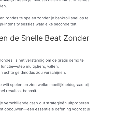
len.
llen rondes te spelen zonder je bankroll snel op te
‑intensity sessies waar elke seconde telt.
n de Snelle Beat Zonder
e rondes, is het verstandig om de gratis demo te
unctie—step multipliers, vallen,
in echte geldmodus zou verschijnen.
 wilt spelen en zien welke moeilijkheidsgraad bij
snel resultaat behaalt.
 je verschillende cash‑out strategieën uitproberen
kunt opbouwen—een essentiële oefening voordat je