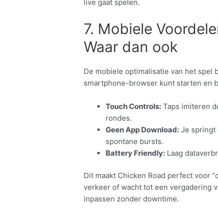
live gaat spelen.
7. Mobiele Voordele
Waar dan ook
De mobiele optimalisatie van het spel 
smartphone-browser kunt starten en 
Touch Controls:
Taps imiteren de
rondes.
Geen App Download:
Je springt
spontane bursts.
Battery Friendly:
Laag dataverbru
Dit maakt Chicken Road perfect voor “
verkeer of wacht tot een vergadering vo
inpassen zonder downtime.