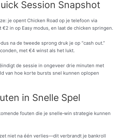
Quick Session Snapshot
uze: je opent Chicken Road op je telefoon via
et €2 in op Easy modus, en laat de chicken springen.
—dus na de tweede sprong druk je op “cash out.”
conden, met €4 winst als het lukt.
beëindigt de sessie in ongeveer drie minuten met
d van hoe korte bursts snel kunnen oplopen
ten in Snelle Spel
orkomende fouten die je snelle‑win strategie kunnen
zet niet na één verlies—dit verbrandt je bankroll