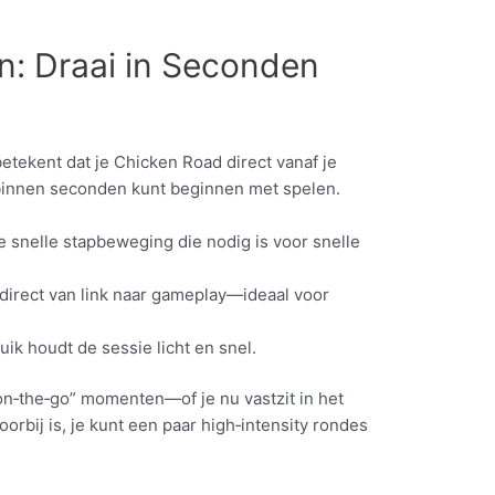
n: Draai in Seconden
betekent dat je Chicken Road direct vanaf je
binnen seconden kunt beginnen met spelen.
 snelle stapbeweging die nodig is voor snelle
 direct van link naar gameplay—ideaal voor
ik houdt de sessie licht en snel.
on‑the‑go” momenten—of je nu vastzit in het
orbij is, je kunt een paar high‑intensity rondes