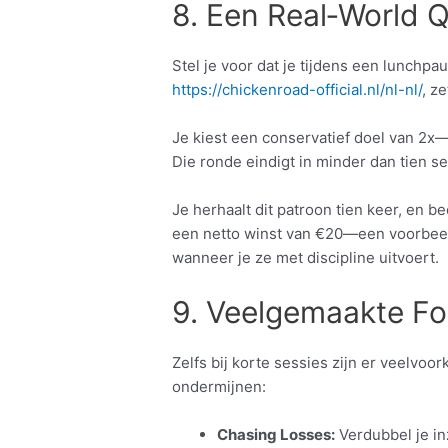
8. Een Real‑World 
Stel je voor dat je tijdens een lunchpa
https://chickenroad-official.nl/nl-nl/
, z
Je kiest een conservatief doel van 2x
Die ronde eindigt in minder dan tien se
Je herhaalt dit patroon tien keer, en 
een netto winst van €20—een voorbeel
wanneer je ze met discipline uitvoert.
9. Veelgemaakte Fou
Zelfs bij korte sessies zijn er veelvo
ondermijnen:
Chasing Losses:
Verdubbel je in