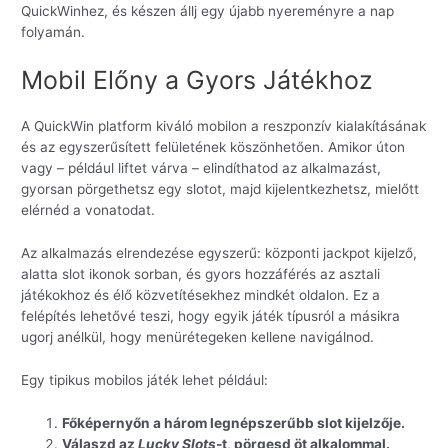
QuickWinhez, és készen állj egy újabb nyereményre a nap
folyamán.
Mobil Előny a Gyors Játékhoz
A QuickWin platform kiváló mobilon a reszponzív kialakításának
és az egyszerűsített felületének köszönhetően. Amikor úton
vagy – például liftet várva – elindíthatod az alkalmazást,
gyorsan pörgethetsz egy slotot, majd kijelentkezhetsz, mielőtt
elérnéd a vonatodat.
Az alkalmazás elrendezése egyszerű: központi jackpot kijelző,
alatta slot ikonok sorban, és gyors hozzáférés az asztali
játékokhoz és élő közvetítésekhez mindkét oldalon. Ez a
felépítés lehetővé teszi, hogy egyik játék típusról a másikra
ugorj anélkül, hogy menürétegeken kellene navigálnod.
Egy tipikus mobilos játék lehet például:
Főképernyőn a három legnépszerűbb slot kijelzője.
Válaszd az
Lucky Slots
-t, pörgesd öt alkalommal.