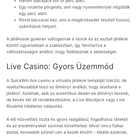
Három blackjack kör öt perc alatt.
Egy roulette pörgetés, ami nagy nyereménnyel végződik
egy perc alatt.
Rövid baccarat kéz, ami a megérzésedet teszteli hosszú
számítások helyett.
A játékosok gyakran váltogatnak a slotok és az asztali játékok
között ugyanabban a szakaszban, így fenntartva a
változatosságot anélkül, hogy feláldoznák a sebességet.
Live Casino: Gyors Üzemmód
A QuickWin live casino a virtuális játékok tempóját tükrözi, de
realisztikusabbá teszi az élményt anélkül, hogy lassítaná a
játékot. Azoknak, akik az autentikus dealer-es élményt keresik,
de kevés idő áll rendelkezésükre, a
Live Blackjack
vagy
Live
Roulette
tökéletes választás.
A élő közvetítés tiszta és gyors reagálású; fogadhatsz téteket
és az eredményeket azonnal követheted. Mivel nincs fizikai
asztal, kevesebb szünet van a kezek között – ideális azoknak,