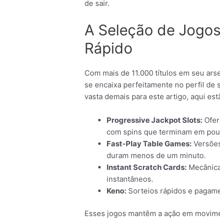
de sair.
A Seleção de Jogos
Rápido
Com mais de 11.000 títulos em seu ars
se encaixa perfeitamente no perfil de 
vasta demais para este artigo, aqui es
Progressive Jackpot Slots:
Ofer
com spins que terminam em pou
Fast‑Play Table Games:
Versões
duram menos de um minuto.
Instant Scratch Cards:
Mecânica 
instantâneos.
Keno:
Sorteios rápidos e pagame
Esses jogos mantêm a ação em movimen