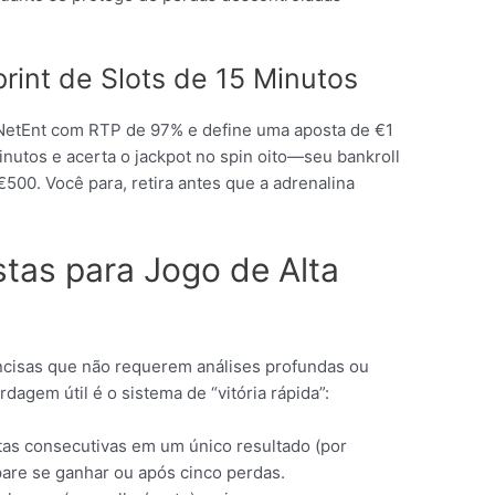
rint de Slots de 15 Minutos
 NetEnt com RTP de 97% e define uma aposta de €1
inutos e acerta o jackpot no spin oito—seu bankroll
500. Você para, retira antes que a adrenalina
stas para Jogo de Alta
ncisas que não requerem análises profundas ou
agem útil é o sistema de “vitória rápida”:
as consecutivas em um único resultado (por
pare se ganhar ou após cinco perdas.