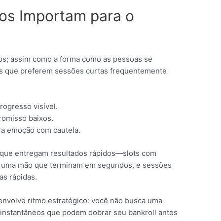
os Importam para o
dos; assim como a forma como as pessoas se
es que preferem sessões curtas frequentemente
rogresso visível.
romisso baixos.
bra emoção com cautela.
s que entregam resultados rápidos—slots com
de uma mão que terminam em segundos, e sessões
as rápidas.
envolve ritmo estratégico: você não busca uma
 instantâneos que podem dobrar seu bankroll antes