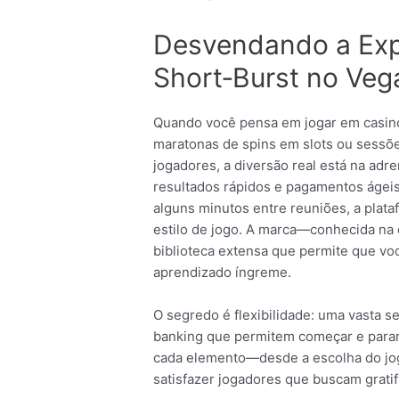
Desvendando a Exp
Short‑Burst no Veg
Quando você pensa em jogar em casino 
maratonas de spins em slots ou sessõe
jogadores, a diversão real está na adr
resultados rápidos e pagamentos ágeis
alguns minutos entre reuniões, a plat
estilo de jogo. A marca—conhecida n
biblioteca extensa que permite que vo
aprendizado íngreme.
O segredo é flexibilidade: uma vasta s
banking que permitem começar e parar
cada elemento—desde a escolha do jogo
satisfazer jogadores que buscam gratif