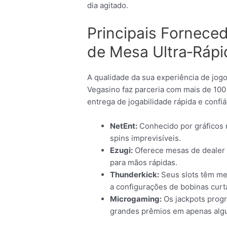
dia agitado.
Principais Forneced
de Mesa Ultra‑Ráp
A qualidade da sua experiência de jog
Vegasino faz parceria com mais de 10
entrega de jogabilidade rápida e confiá
NetEnt:
Conhecido por gráficos 
spins imprevisíveis.
Ezugi:
Oferece mesas de dealer 
para mãos rápidas.
Thunderkick:
Seus slots têm me
a configurações de bobinas curt
Microgaming:
Os jackpots prog
grandes prêmios em apenas alg