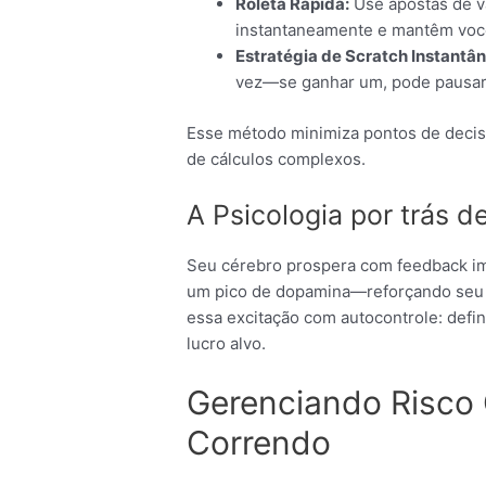
Roleta Rápida:
Use apostas de va
instantaneamente e mantêm você
Estratégia de Scratch Instantân
vez—se ganhar um, pode pausar 
Esse método minimiza pontos de decis
de cálculos complexos.
A Psicologia por trás 
Seu cérebro prospera com feedback im
um pico de dopamina—reforçando seu d
essa excitação com autocontrole: defin
lucro alvo.
Gerenciando Risco 
Correndo