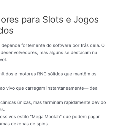
ores para Slots e Jogos
idos
o depende fortemente do software por trás dela. O
0 desenvolvedores, mas alguns se destacam na
vel.
nítidos e motores RNG sólidos que mantêm os
ao vivo que carregam instantaneamente—ideal
cânicas únicas, mas terminam rapidamente devido
as.
ressivos estilo “Mega Moolah” que podem pagar
umas dezenas de spins.