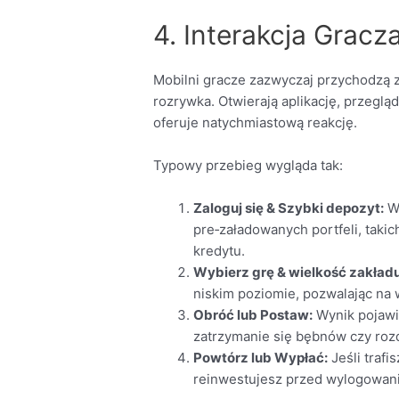
4. Interakcja Gracz
Mobilni gracze zazwyczaj przychodzą z
rozrywka. Otwierają aplikację, przeglą
oferuje natychmiastową reakcję.
Typowy przebieg wygląda tak:
Zaloguj się & Szybki depozyt:
Wi
pre‑załadowanych portfeli, takic
kredytu.
Wybierz grę & wielkość zakładu
niskim poziomie, pozwalając na 
Obróć lub Postaw:
Wynik pojawi
zatrzymanie się bębnów czy rozd
Powtórz lub Wypłać:
Jeśli trafi
reinwestujesz przed wylogowani