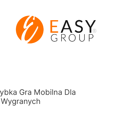
zybka Gra Mobilna Dla
 Wygranych