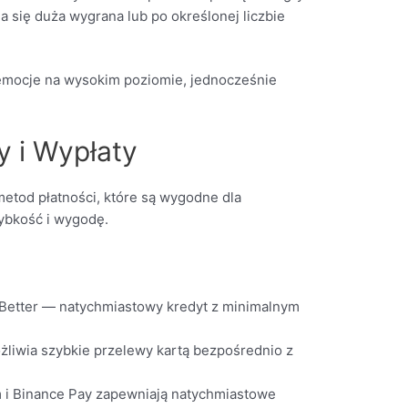
ia się duża wygrana lub po określonej liczbie
emocje na wysokim poziomie, jednocześnie
y i Wypłaty
etod płatności, które są wygodne dla
ybkość i wygodę.
chBetter — natychmiastowy kredyt z minimalnym
żliwia szybkie przelewy kartą bezpośrednio z
m i Binance Pay zapewniają natychmiastowe