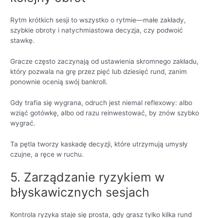
Rytm krótkich sesji to wszystko o rytmie—małe zakłady,
szybkie obroty i natychmiastowa decyzja, czy podwoić
stawkę.
Gracze często zaczynają od ustawienia skromnego zakładu,
który pozwala na grę przez pięć lub dziesięć rund, zanim
ponownie ocenią swój bankroll.
Gdy trafia się wygrana, odruch jest niemal reflexowy: albo
wziąć gotówkę, albo od razu reinwestować, by znów szybko
wygrać.
Ta pętla tworzy kaskadę decyzji, które utrzymują umysły
czujne, a ręce w ruchu.
5. Zarządzanie ryzykiem w
błyskawicznych sesjach
Kontrola ryzyka staje się prosta, gdy grasz tylko kilka rund