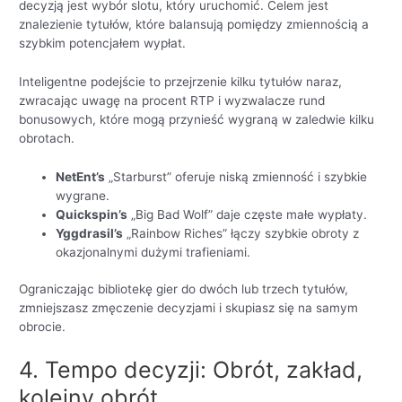
decyzją jest wybór slotu, który uruchomić. Celem jest
znalezienie tytułów, które balansują pomiędzy zmiennością a
szybkim potencjałem wypłat.
Inteligentne podejście to przejrzenie kilku tytułów naraz,
zwracając uwagę na procent RTP i wyzwalacze rund
bonusowych, które mogą przynieść wygraną w zaledwie kilku
obrotach.
NetEnt’s
„Starburst” oferuje niską zmienność i szybkie
wygrane.
Quickspin’s
„Big Bad Wolf” daje częste małe wypłaty.
Yggdrasil’s
„Rainbow Riches” łączy szybkie obroty z
okazjonalnymi dużymi trafieniami.
Ograniczając bibliotekę gier do dwóch lub trzech tytułów,
zmniejszasz zmęczenie decyzjami i skupiasz się na samym
obrocie.
4. Tempo decyzji: Obrót, zakład,
kolejny obrót