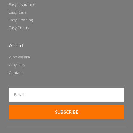
Easy Insurance
Easy iCare
Easy Cleaning
Easy Fitouts
About
Who we are
Why Easy
Contact
SUBSCRIBE