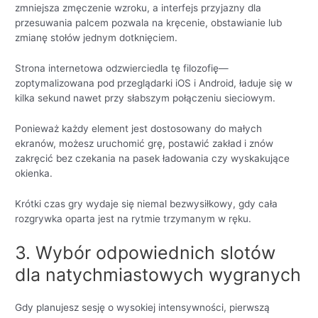
zmniejsza zmęczenie wzroku, a interfejs przyjazny dla
przesuwania palcem pozwala na kręcenie, obstawianie lub
zmianę stołów jednym dotknięciem.
Strona internetowa odzwierciedla tę filozofię—
zoptymalizowana pod przeglądarki iOS i Android, ładuje się w
kilka sekund nawet przy słabszym połączeniu sieciowym.
Ponieważ każdy element jest dostosowany do małych
ekranów, możesz uruchomić grę, postawić zakład i znów
zakręcić bez czekania na pasek ładowania czy wyskakujące
okienka.
Krótki czas gry wydaje się niemal bezwysiłkowy, gdy cała
rozgrywka oparta jest na rytmie trzymanym w ręku.
3. Wybór odpowiednich slotów
dla natychmiastowych wygranych
Gdy planujesz sesję o wysokiej intensywności, pierwszą