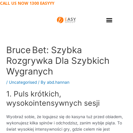
CALL US NOW 1300 EASYYY
Bruce Bet: Szybka
Rozgrywka Dla Szybkich
Wygranych
/
Uncategorised
/ By
abd.hannan
1. Puls krótkich,
wysokointensywnych sesji
Wyobraź sobie, że logujesz się do kasyna tuż przed obiadem,
wykonujesz kilka spinów i odchodzisz, zanim wybije piąta. To
świat wysokiej intensywności gry, gdzie celem nie jest