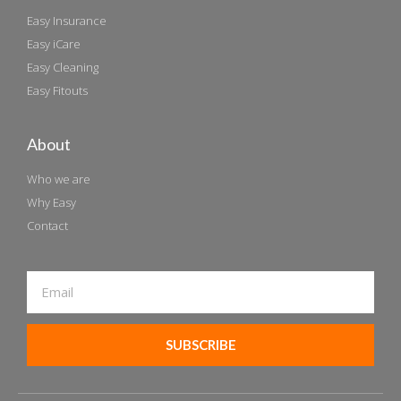
Easy Insurance
Easy iCare
Easy Cleaning
Easy Fitouts
About
Who we are
Why Easy
Contact
SUBSCRIBE