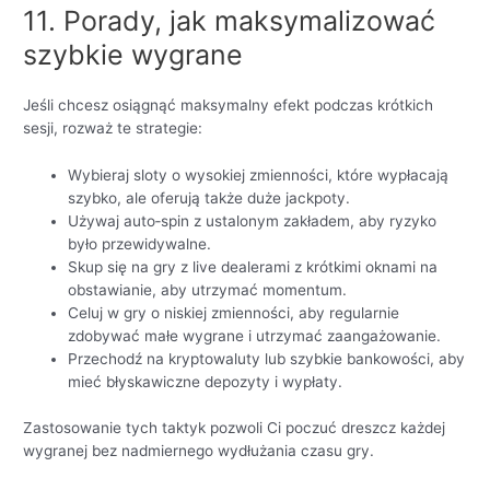
11. Porady, jak maksymalizować
szybkie wygrane
Jeśli chcesz osiągnąć maksymalny efekt podczas krótkich
sesji, rozważ te strategie:
Wybieraj sloty o wysokiej zmienności, które wypłacają
szybko, ale oferują także duże jackpoty.
Używaj auto‑spin z ustalonym zakładem, aby ryzyko
było przewidywalne.
Skup się na gry z live dealerami z krótkimi oknami na
obstawianie, aby utrzymać momentum.
Celuj w gry o niskiej zmienności, aby regularnie
zdobywać małe wygrane i utrzymać zaangażowanie.
Przechodź na kryptowaluty lub szybkie bankowości, aby
mieć błyskawiczne depozyty i wypłaty.
Zastosowanie tych taktyk pozwoli Ci poczuć dreszcz każdej
wygranej bez nadmiernego wydłużania czasu gry.