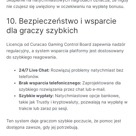
Skupienie na natychmiastowych nagrodach oznacza, że nigdy
nie czujesz się uwięziony w oczekiwaniu na wypłatę bonusu.
10. Bezpieczeństwo i wsparcie
dla graczy szybkich
Licencja od Curacao Gaming Control Board zapewnia nadzór
regulacyjny, a system wsparcia platformy jest dostosowany
do szybkiego reagowania.
24/7 Live Chat:
Rozwiązuj problemy natychmiast bez
telefonów.
Brak wsparcia telefonicznego:
Zaprojektowane dla
szybkiego rozwiązania przez chat lub e‑mail.
Szybkie wypłaty:
Natychmiastowe opcje bankowe,
takie jak Trustly i kryptowaluty, pozwalają na wypłatę w
trakcie lub zaraz po sesji.
Ten system daje graczom szybkie poczucie, że pomoc jest
dostępna zawsze, gdy jej potrzebują.