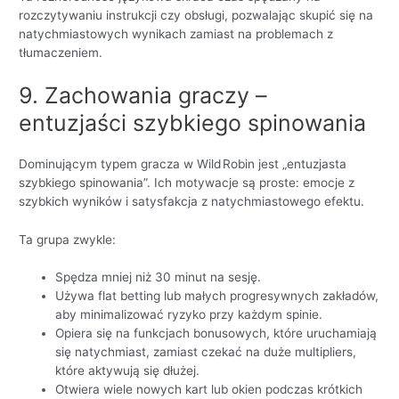
rozczytywaniu instrukcji czy obsługi, pozwalając skupić się na
natychmiastowych wynikach zamiast na problemach z
tłumaczeniem.
9. Zachowania graczy –
entuzjaści szybkiego spinowania
Dominującym typem gracza w Wild Robin jest „entuzjasta
szybkiego spinowania”. Ich motywacje są proste: emocje z
szybkich wyników i satysfakcja z natychmiastowego efektu.
Ta grupa zwykle:
Spędza mniej niż 30 minut na sesję.
Używa flat betting lub małych progresywnych zakładów,
aby minimalizować ryzyko przy każdym spinie.
Opiera się na funkcjach bonusowych, które uruchamiają
się natychmiast, zamiast czekać na duże multipliers,
które aktywują się dłużej.
Otwiera wiele nowych kart lub okien podczas krótkich